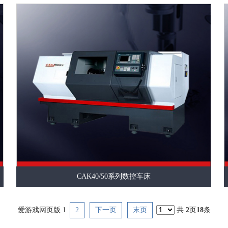
CAK40/50系列数控车床
爱游戏网页版
1
2
下一页
末页
共
2
页
18
条